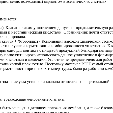
динственно возможным) вариантом в асептических системах.
именяется:
). Клапан с таким уплотнением допускает продолжительную ра
кими и неорганическими кислотами. Ограничения: почти отсутст
утана, пропана.
каучук + Фторопласт). Комбинация высокой химической стойкос
чности и лучшей герметизации комбинированного уплотнения. 
 пригодно для контакта с пищевой продукцией благодаря антиадг
еду позволяет широко использовать данное уплотнение в фармац
ми кислотами и щелочами. Уплотнение предназначено для работы
еханической прочностью. Поскольку материал PTFE самый стойк
е, герметичности при низких температурах, было разработано 
значение угла установки клапана относительно вертикальной о
ют трехходовые мембранные клапаны.
 быть оснащены датчиком положения мембраны, а также блоком
 управления всеми процессами клапана.