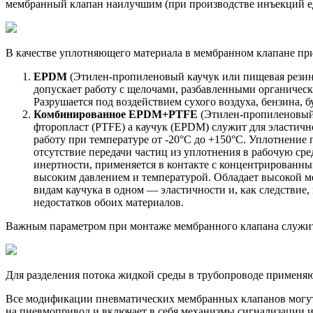
мембранный клапан наилучшим (при производстве инъекций е
В качестве уплотняющего материала в мембранном клапане пр
EPDM
(Этилен-пропиленовый каучук или пищевая резина
допускает работу с щелочами, разбавленными органичес
Разрушается под воздействием сухого воздуха, бензина, б
Комбинированное EPDM+PTFE
(Этилен-пропиленовый 
фторопласт (PTFE) а каучук (EPDM) служит для эласти
работу при температуре от -20°C до +150°C. Уплотнение
отсутствие передачи частиц из уплотнения в рабочую ср
инертности, применяется в контакте с концентрированны
высоким давлением и температурой. Обладает высокой м
видам каучука в одном — эластичности и, как следстви
недостатков обоих материалов.
Важным параметром при монтаже мембранного клапана служит 
Для разделения потока жидкой среды в трубопроводе применя
Все модификации пневматических мембранных клапанов могут
на пневмопривод и включает в себя механизмы сигнализации и