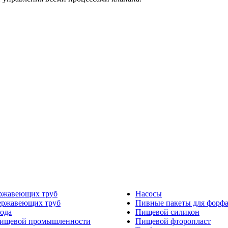
ржавеющих труб
Насосы
ержавеющих труб
Пивные пакеты для форф
ода
Пищевой силикон
пищевой промышленности
Пищевой фторопласт