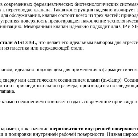
в современных фармацевтических биотехнологических системах
 к перегородке клапана. Такая конструкция надежно изолирует р
 для обслуживания, клапан состоит всего из трех частей: прив
утренняя поверхность предотвращает накопление технологическ
илизацию. Мембранный клапан идеально подходит для CIP и SIP
стали AISI 316L
, что делает его идеальным выбором для агрес
н из пластика или нержавеющей стали.
паном, идеально подходящим для применения в фармацевтичес
сварку или асептическим соединением кламп (tri-clamp). Соедин
ости от присоединительного размера, производится по следующи
лапана.
с кламп соединением позволяет создать современное производст
параметр, как значение
шероховатости внутренней поверхност
ки и полировки внутренней рабочей поверхности. Низкая шерох