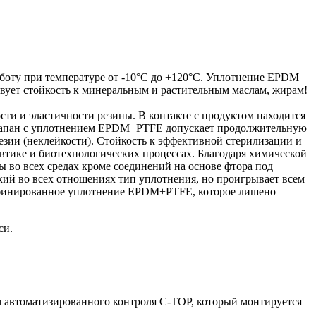
боту при температуре от -10°C до +120°C. Уплотнение EPDM
вует стойкость к минеральным и растительным маслам, жирам!
ти и эластичности резины. В контакте с продуктом находится
Клапан с уплотнением EPDM+PTFE допускает продолжительную
езии (неклейкости). Стойкость к эффективной стерилизации и
евтике и биотехнологических процессах. Благодаря химической
 во всех средах кроме соединений на основе фтора под
ий во всех отношениях тип уплотнения, но проигрывает всем
комбинированное уплотнение EPDM+PTFE, которое лишено
си.
 автоматизированного контроля C-TOP, который монтируется