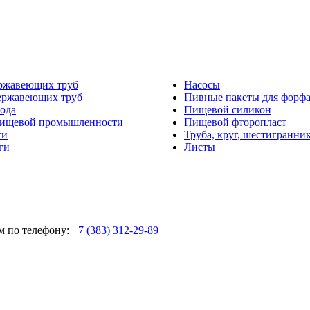
ржавеющих труб
Насосы
ержавеющих труб
Пивные пакеты для форф
ода
Пищевой силикон
пищевой промышленности
Пищевой фторопласт
ти
Труба, круг, шестигранни
ги
Листы
м по телефону:
+7 (383) 312-29-89