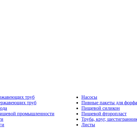
ржавеющих труб
Насосы
ержавеющих труб
Пивные пакеты для форф
ода
Пищевой силикон
пищевой промышленности
Пищевой фторопласт
ти
Труба, круг, шестигранни
ги
Листы