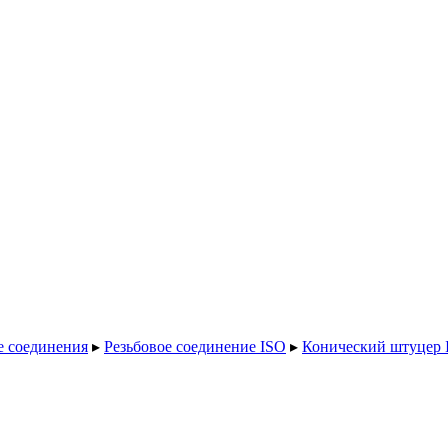
 соединения
▸
Резьбовое соединение ISO
▸
Конический штуцер I