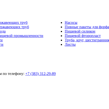
ржавеющих труб
Насосы
ержавеющих труб
Пивные пакеты для форф
ода
Пищевой силикон
пищевой промышленности
Пищевой фторопласт
ти
Труба, круг, шестигранни
ги
Листы
м по телефону:
+7 (383) 312-29-89