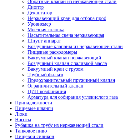
Обратный клапан из нержавеющей стали
Диоптр
Декантатор
Нержавеющий кран для отбора проб
Уровнемер
Моечная головка
Насытительная свеча нержавеющая
Шпунт аппарат
Воздушные клапаны из нержавеющей стали
Пищевые расходомеры
Вакуумный клапан нержавеющий
Воздушный клапан с заливкой масла
Вакуумный кран с грузом
Трубный фильтр
Предохранительный пружинный клапан
Ограничительный клапан
ЦИП комбинация
Арматура для собирания углекислого газа
Принадлежности
Пищевые шланги
Люки
Насосы
Рубашка на трубу из нержавеющей стали
Танковое пиво
Пищевой силикон