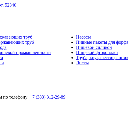
ржавеющих труб
Насосы
ержавеющих труб
Пивные пакеты для форф
ода
Пищевой силикон
пищевой промышленности
Пищевой фторопласт
ти
Труба, круг, шестигранни
ги
Листы
м по телефону:
+7 (383) 312-29-89