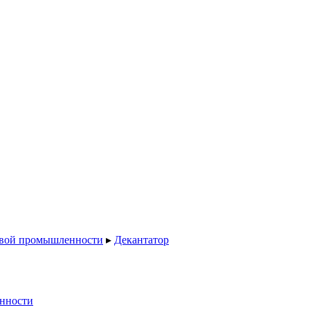
евой промышленности
▸
Декантатор
нности