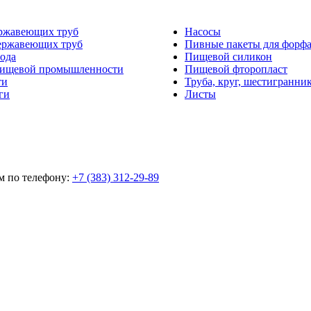
ржавеющих труб
Насосы
ержавеющих труб
Пивные пакеты для форф
ода
Пищевой силикон
пищевой промышленности
Пищевой фторопласт
ти
Труба, круг, шестигранни
ги
Листы
м по телефону:
+7 (383) 312-29-89