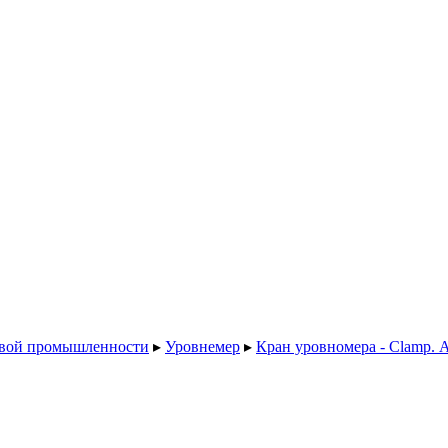
евой промышленности
▸
Уровнемер
▸
Кран уровномера - Clamp. 